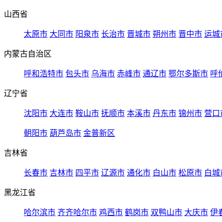
山西省
太原市
大同市
阳泉市
长治市
晋城市
朔州市
晋中市
运城
内蒙古自治区
呼和浩特市
包头市
乌海市
赤峰市
通辽市
鄂尔多斯市
呼
辽宁省
沈阳市
大连市
鞍山市
抚顺市
本溪市
丹东市
锦州市
营口
朝阳市
葫芦岛市
金普新区
吉林省
长春市
吉林市
四平市
辽源市
通化市
白山市
松原市
白城
黑龙江省
哈尔滨市
齐齐哈尔市
鸡西市
鹤岗市
双鸭山市
大庆市
伊