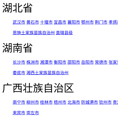
湖北省
武汉市
黄石市
十堰市
宜昌市
襄阳市
鄂州市
荆门市
孝感
恩施土家族苗族自治州
直辖县级
湖南省
长沙市
株洲市
湘潭市
衡阳市
邵阳市
岳阳市
常德市
张家
娄底市
湘西土家族苗族自治州
广西壮族自治区
南宁市
柳州市
桂林市
梧州市
北海市
防城港市
钦州市
贵
来宾市
崇左市