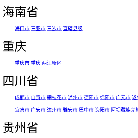
海南省
海口市
三亚市
三沙市
直辖县级
重庆
重庆市
重庆
两江新区
四川省
成都市
自贡市
攀枝花市
泸州市
德阳市
绵阳市
广元市
遂
宜宾市
广安市
达州市
雅安市
巴中市
资阳市
阿坝藏族羌
贵州省