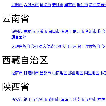
贵阳市
六盘水市
遵义市
安顺市
毕节市
铜仁市
黔西南布
云南省
昆明市
曲靖市
玉溪市
保山市
昭通市
丽江市
普洱市
临沧
族自治州
大理白族自治州
德宏傣族景颇族自治州
怒江傈僳族自治
西藏自治区
拉萨市
日喀则市
昌都市
山南地区
那曲地区
阿里地区
林
陕西省
西安市
铜川市
宝鸡市
咸阳市
渭南市
延安市
汉中市
榆林