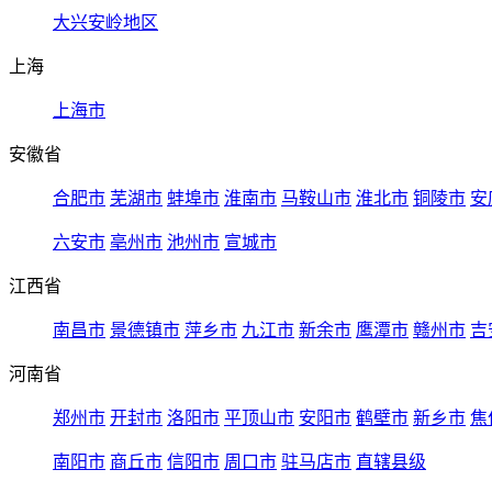
大兴安岭地区
上海
上海市
安徽省
合肥市
芜湖市
蚌埠市
淮南市
马鞍山市
淮北市
铜陵市
安
六安市
亳州市
池州市
宣城市
江西省
南昌市
景德镇市
萍乡市
九江市
新余市
鹰潭市
赣州市
吉
河南省
郑州市
开封市
洛阳市
平顶山市
安阳市
鹤壁市
新乡市
焦
南阳市
商丘市
信阳市
周口市
驻马店市
直辖县级