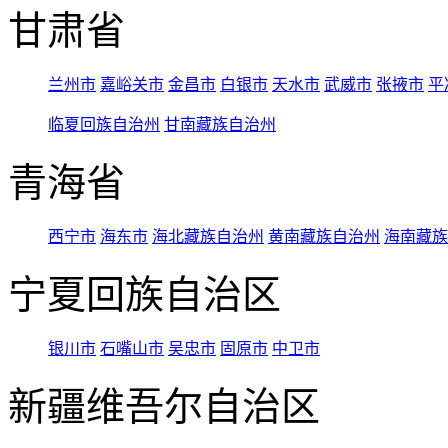
甘肃省
兰州市
嘉峪关市
金昌市
白银市
天水市
武威市
张掖市
平
临夏回族自治州
甘南藏族自治州
青海省
西宁市
海东市
海北藏族自治州
黄南藏族自治州
海南藏族
宁夏回族自治区
银川市
石嘴山市
吴忠市
固原市
中卫市
新疆维吾尔自治区