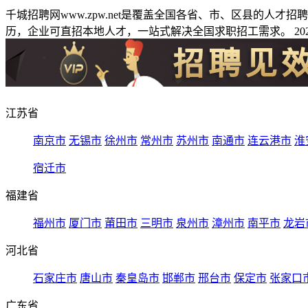
千城招聘网www.zpw.net是覆盖全国各省、市、区县的人
历，企业可直招本地人才，一站式解决全国求职招工需求。 2026
江苏省
南京市
无锡市
徐州市
常州市
苏州市
南通市
连云港市
淮
宿迁市
福建省
福州市
厦门市
莆田市
三明市
泉州市
漳州市
南平市
龙岩
河北省
石家庄市
唐山市
秦皇岛市
邯郸市
邢台市
保定市
张家口
广东省